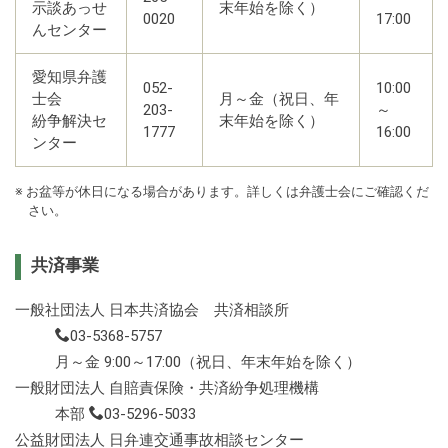
示談あっせ
末年始を除く）
0020
17:00
んセンター
愛知県弁護
052-
10:00
士会
月～金（祝日、年
203-
～
紛争解決セ
末年始を除く）
1777
16:00
ンター
※ お盆等が休日になる場合があります。詳しくは弁護士会にご確認くだ
さい。
共済事業
一般社団法人 日本共済協会 共済相談所
03-5368-5757
月～金 9:00～17:00（祝日、年末年始を除く）
一般財団法人 自賠責保険・共済紛争処理機構
本部
03-5296-5033
公益財団法人 日弁連交通事故相談センター