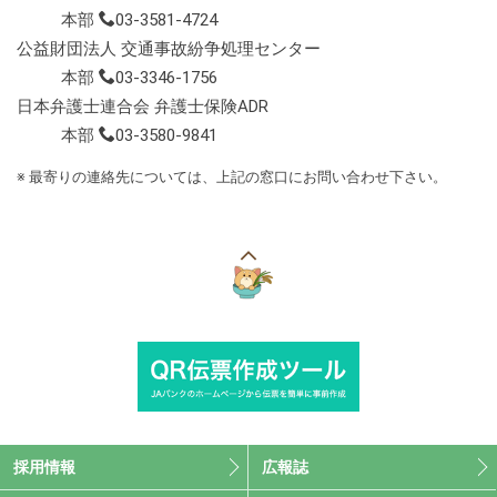
本部
03-3581-4724
公益財団法人 交通事故紛争処理センター
本部
03-3346-1756
日本弁護士連合会 弁護士保険ADR
本部
03-3580-9841
※ 最寄りの連絡先については、上記の窓口にお問い合わせ下さい。
こ
の
ペ
ー
ジ
の
上
部
へ
採用情報
広報誌