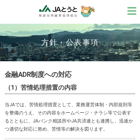
メ
ニ
ュ
ー
方針・公表事項
金融ADR制度への対応
（1）苦情処理措置の内容
当JAでは、苦情処理措置として、業務運営体制・内部規則等
を整備のうえ、その内容をホームページ・チラシ等で公表す
るとともに、JAバンク相談所やJA共済連とも連携し、迅速か
つ適切な対応に努め、苦情等の解決を図ります。