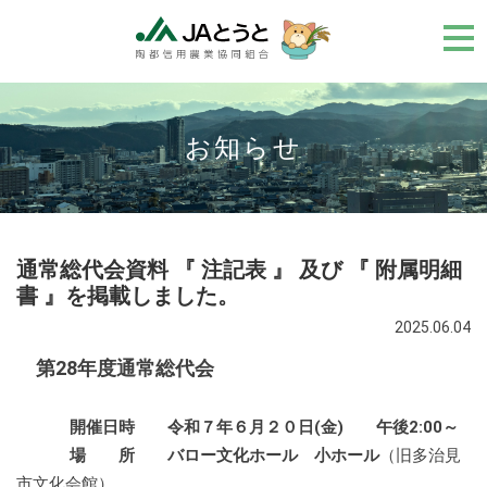
メ
ニ
ュ
ー
お知らせ
通常総代会資料 『 注記表 』 及び 『 附属明細
書 』を掲載しました。
2025.06.04
第28年度通常総代会
開催日時 令和７年６月２０日(金) 午後2:00～
場 所 バロー文化ホール 小ホール
（旧多治見
市文化会館）