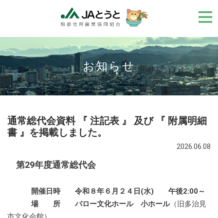
メ
ニ
ュ
ー
お知らせ
通常総代会資料 『 注記表 』 及び 『 附属明細
書 』を掲載しました。
2026.06.08
第29年度通常総代会
開催日時 令和８年６月２４日(水) 午後2:00～
場 所 バロー文化ホール 小ホール
（旧多治見
市文化会館）