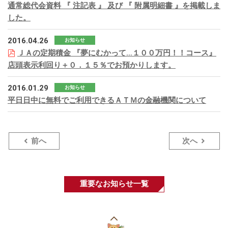
通常総代会資料 『 注記表 』 及び 『 附属明細書 』を掲載しま
した。
2016.04.26
お知らせ
ＪＡの定期積金 『夢にむかって…１００万円！！コース』
店頭表示利回り＋０．１５％でお預かりします。
2016.01.29
お知らせ
平日日中に無料でご利用できるＡＴＭの金融機関について
前へ
次へ
重要なお知らせ一覧
こ
の