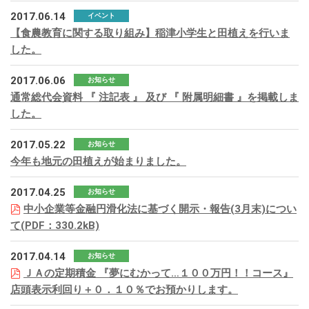
2017.06.14
イベント
【食農教育に関する取り組み】稲津小学生と田植えを行いま
した。
2017.06.06
お知らせ
通常総代会資料 『 注記表 』 及び 『 附属明細書 』を掲載しま
した。
2017.05.22
お知らせ
今年も地元の田植えが始まりました。
2017.04.25
お知らせ
中小企業等金融円滑化法に基づく開示・報告(3月末)につい
て(PDF：330.2kB)
2017.04.14
お知らせ
ＪＡの定期積金 『夢にむかって…１００万円！！コース』
店頭表示利回り＋０．１０％でお預かりします。