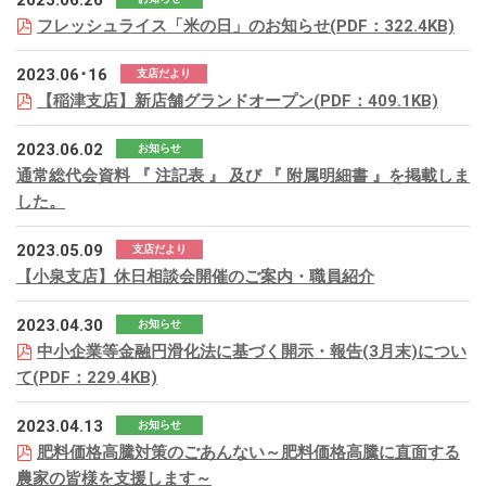
2023.06.26
フレッシュライス「米の日」のお知らせ(PDF：322.4KB)
2023.06･16
支店だより
【稲津支店】新店舗グランドオープン(PDF：409.1KB)
2023.06.02
お知らせ
通常総代会資料 『 注記表 』 及び 『 附属明細書 』を掲載しま
した。
2023.05.09
支店だより
【小泉支店】休日相談会開催のご案内・職員紹介
2023.04.30
お知らせ
中小企業等金融円滑化法に基づく開示・報告(3月末)につい
て(PDF：229.4KB)
2023.04.13
お知らせ
肥料価格高騰対策のごあんない～肥料価格高騰に直面する
農家の皆様を支援します～