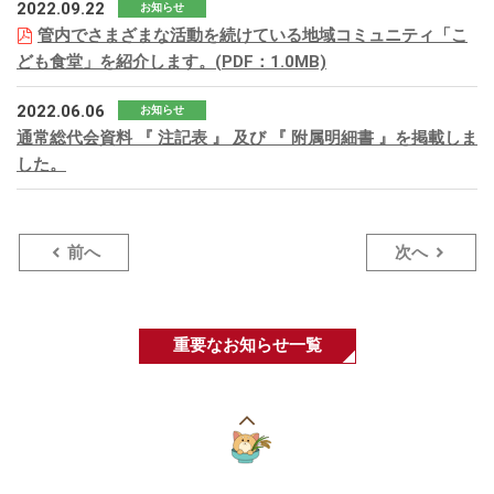
2022.09.22
お知らせ
管内でさまざまな活動を続けている地域コミュニティ「こ
ども食堂」を紹介します。(PDF：1.0MB)
2022.06.06
お知らせ
通常総代会資料 『 注記表 』 及び 『 附属明細書 』を掲載しま
した。
前へ
次へ
重要なお知らせ一覧
こ
の
ペ
ー
ジ