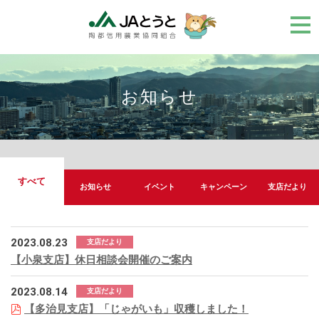
メ
ニ
ュ
ー
お知らせ
すべて
お知らせ
イベント
キャンペーン
支店だより
2023.08.23
支店だより
【小泉支店】休日相談会開催のご案内
2023.08.14
支店だより
【多治見支店】「じゃがいも」収穫しました！